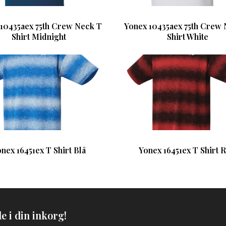
10435aex 75th Crew Neck T
Yonex 10435aex 75th Crew
Shirt Midnight
Shirt White
nex 16451ex T Shirt Blå
Yonex 16451ex T Shirt 
e i din inkorg!