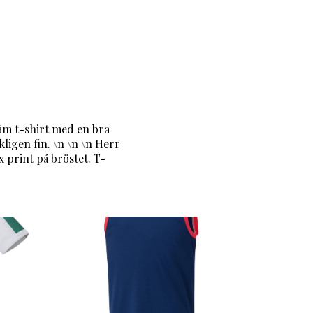
väm t-shirt med en bra
ligen fin. \n \n \n Herr
 print på bröstet. T-