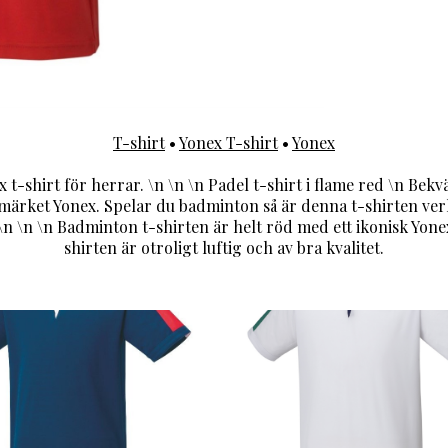
T-shirt
•
Yonex T-shirt
•
Yonex
t-shirt för herrar. \n \n \n Padel t-shirt i flame red \n Bek
märket Yonex. Spelar du badminton så är denna t-shirten verk
\n \n \n Badminton t-shirten är helt röd med ett ikonisk Yonex
shirten är otroligt luftig och av bra kvalitet.