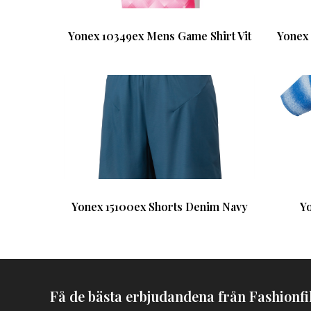
Yonex 10349ex Mens Game Shirt Vit
Yonex 
Yonex 15100ex Shorts Denim Navy
Yo
Få de bästa erbjudandena från Fashionfil