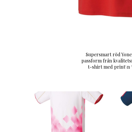
Supersmart röd Yonex 
passform från kvalitets
t-shirt med print\n 