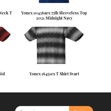
 Neck T
Yonex 10436aex 75th Sleeveless Top
2021 Midnight Navy
Röd
Yonex 16451ex T Shirt Svart