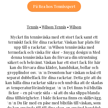
På Rea hos Tennisxpert
Tennis
•
Wilson Tennis
•
Wilson
Mycket fin tennisväska med ett stort fack samt ett
termiskt fack för dina racketar. Väskan har plats för
upp till 9 racketar. \n Wilson tennisväska med
termofack och väska för skor - Snygg design\n Med
denna tennisväska kan du förvara din utrustning
säkert och bekvämt. Väskan har ett stort fack för här
kan du förvara dina kläder, handdukar, bollar och
grepplindor osv. \n \n Dessutom har väskan också ett
separat dubbelfack för dina racketar. Detta gör att du
kan hålla dina racketar säkra och undvika att de skadas
av temperaturförändringar. \n \n Det finns två blixtlås
fickor - en på varje sida - så att du ska slippa blanda
dina tillhörigheter. I både fickorna finns en skiljevägg.
\n \n Du får med en påse med blixtlås till väskan, som
du kan använda till till dina skor, en använd handduk