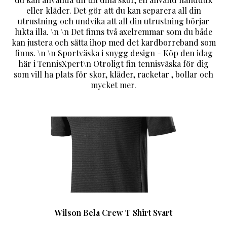
eller kläder. Det gör att du kan separera all din
utrustning och undvika att all din utrustning börjar
lukta illa. \n \n Det finns två axelremmar som du både
kan justera och sätta ihop med det kardborreband som
finns. \n \n Sportväska i snygg design - Köp den idag
här i TennisXpert\n Otroligt fin tennisväska för dig
som vill ha plats för skor, kläder, racketar , bollar och
mycket mer.
Wilson Bela Crew T Shirt Svart