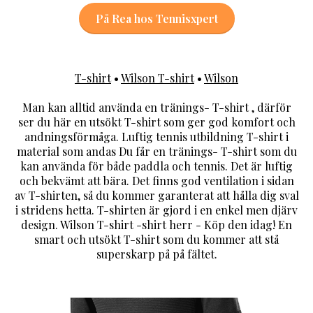
På Rea hos Tennisxpert
T-shirt
•
Wilson T-shirt
•
Wilson
Man kan alltid använda en tränings- T-shirt , därför
ser du här en utsökt T-shirt som ger god komfort och
andningsförmåga. Luftig tennis utbildning T-shirt i
material som andas Du får en tränings- T-shirt som du
kan använda för både paddla och tennis. Det är luftig
och bekvämt att bära. Det finns god ventilation i sidan
av T-shirten, så du kommer garanterat att hålla dig sval
i stridens hetta. T-shirten är gjord i en enkel men djärv
design. Wilson T-shirt -shirt herr - Köp den idag! En
smart och utsökt T-shirt som du kommer att stå
superskarp på på fältet.